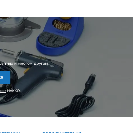
бытиях и многом другом
СЯ
ания
HAKKO