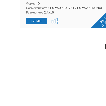
Форма:
D
Совместимость:
FX-950 / FX-951 / FX-952 / FM-203
Размер, мм:
2,4х10
- ХИТ
про
КУПИТЬ