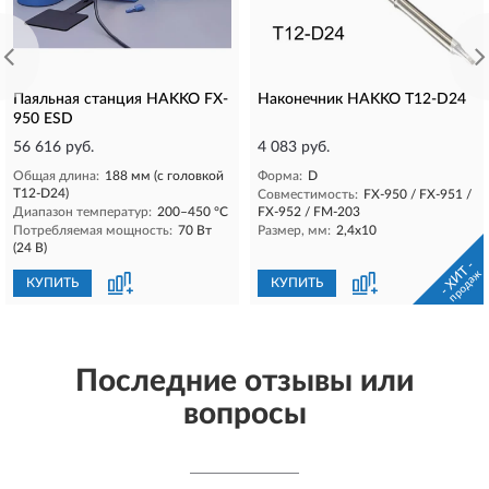
Паяльная станция HAKKO FX-
Наконечник HAKKO T12-D24
950 ESD
56 616 руб.
4 083 руб.
Общая длина:
188 мм (с головкой
Форма:
D
Т12-D24)
Совместимость:
FX-950 / FX-951 /
Диапазон температур:
200–450 °C
FX-952 / FM-203
Потребляемая мощность:
70 Вт
Размер, мм:
2,4х10
(24 В)
- ХИТ -
продаж
КУПИТЬ
КУПИТЬ
Последние отзывы или
вопросы