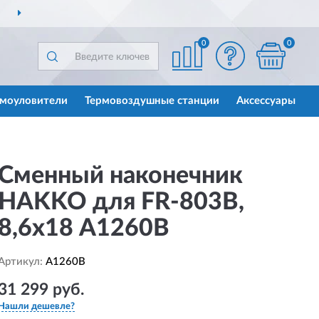
ДОСТАВИМ
ПО ВСЕЙ РОССИИ
0
0
моуловители
Термовоздушные станции
Аксессуары
Сменный наконечник
HAKKO для FR-803B,
8,6х18 A1260B
Артикул:
A1260B
31 299 руб.
Нашли дешевле?