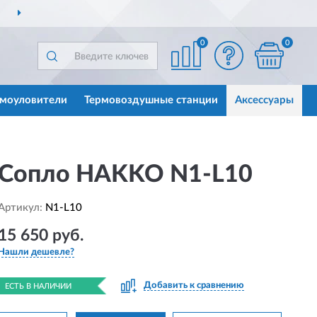
ДОСТАВИМ
ПО ВСЕЙ РОССИИ
0
0
моуловители
Термовоздушные станции
Аксессуары
Сопло HAKKO N1-L10
Артикул:
N1-L10
15 650 руб.
Нашли дешевле?
Добавить к сравнению
ЕСТЬ В НАЛИЧИИ