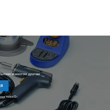
бытиях и многом другом
СЯ
ания
HAKKO